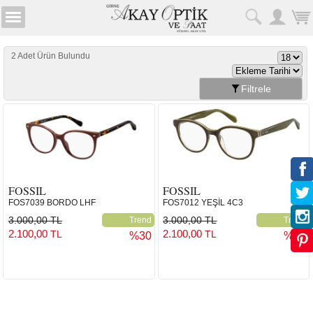
2 Adet Ürün Bulundu
Filtrele
FOSSIL
FOSSIL
FOS7039 BORDO LHF
FOS7012 YEŞİL 4C3
3.000,00 TL
3.000,00 TL
Trend
Trend
2.100,00
2.100,00
TL
TL
%30
%30