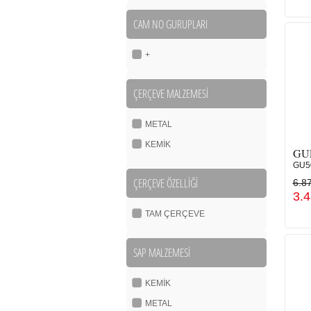
CAM NO GURUPLARI
+
ÇERÇEVE MALZEMESİ
METAL
KEMİK
GU
GU5
ÇERÇEVE ÖZELLİĞİ
6.8
3.
TAM ÇERÇEVE
SAP MALZEMESİ
KEMİK
METAL