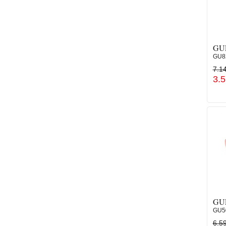
GU
GU82
7.1
3.
GU
GU5
6.5