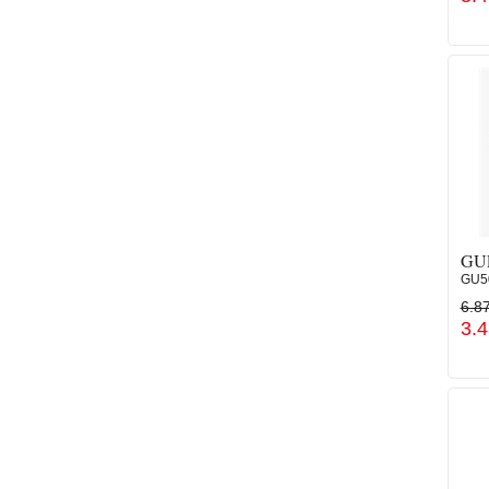
GU
GU5
6.8
3.