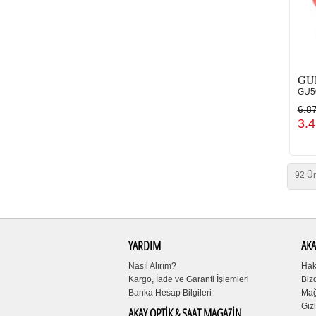
GU
GU5
6.8
3.
92 Ür
YARDIM
AKA
Nasıl Alırım?
Hak
Kargo, İade ve Garanti İşlemleri
Biz
Banka Hesap Bilgileri
Mağ
Gizl
AKAY OPTİK & SAAT MAGAZİN