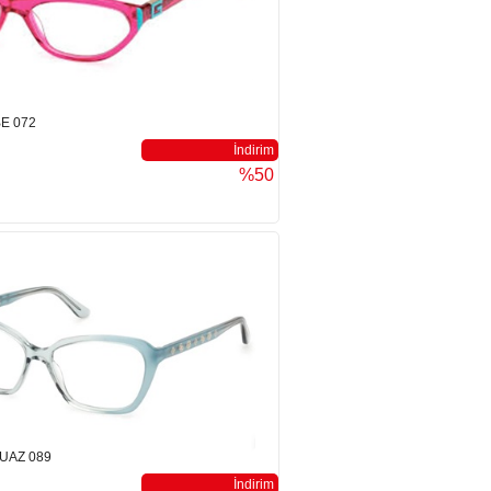
E 072
İndirim
%50
UAZ 089
İndirim