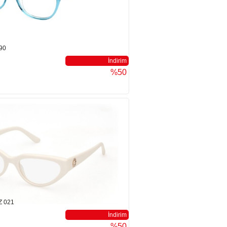
90
İndirim
%50
Z 021
İndirim
%50