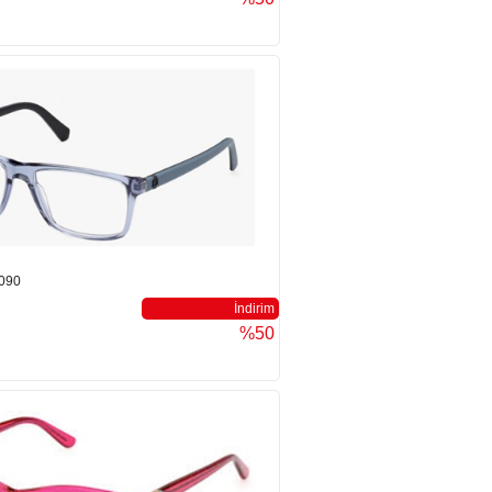
090
İndirim
%50