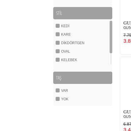
STİL
GU
KEDİ
GU5
KARE
7.7
3.
DİKDÖRTGEN
OVAL
KELEBEK
DAMLA-PİLOT
TAŞ
YUVARLAK
VAR
YOK
GU
GU50
6.8
3.