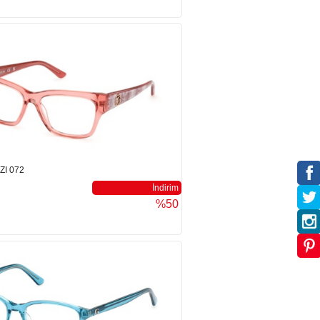
ZI 072
İndirim
%50