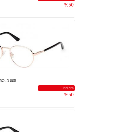
%50
GOLD 005
İndirim
%50