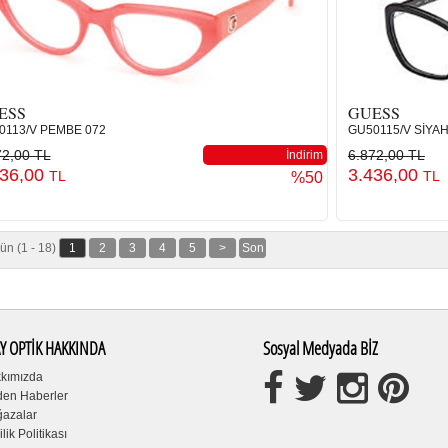
ESS
GUESS
0113/V PEMBE 072
GU50115/V SİYAH
72,00 TL
6.872,00 TL
İndirim
436,00
3.436,00
TL
TL
%50
ün (1 - 18)
1
2
3
4
5
>
Son
Y OPTİK HAKKINDA
Sosyal Medyada BİZ
kımızda
den Haberler
azalar
ilik Politikası