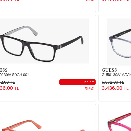
ESS
GUESS
0130/V SİYAH 001
GU50130/V MAVİ 
72,00 TL
6.872,00 TL
İndirim
436,00
3.436,00
TL
TL
%50