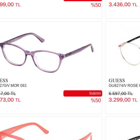
299,00
3.436,00
TL
TL
%50
ESS
GUESS
270/V MOR 081
GU8274/V ROSE 
47,00 TL
6.597,00 TL
İndirim
573,00
3.299,00
TL
TL
%50