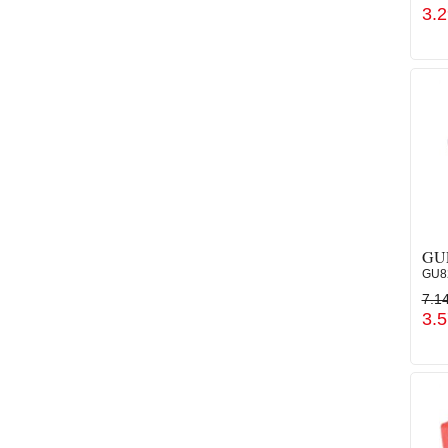
3.
GU
GU8
7.1
3.