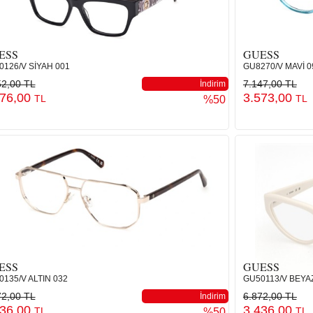
ESS
GUESS
0126/V SİYAH 001
GU8270/V MAVİ 0
52,00 TL
7.147,00 TL
İndirim
876,00
3.573,00
TL
TL
%50
ESS
GUESS
135/V ALTIN 032
GU50113/V BEYA
72,00 TL
6.872,00 TL
İndirim
436,00
3.436,00
TL
TL
%50