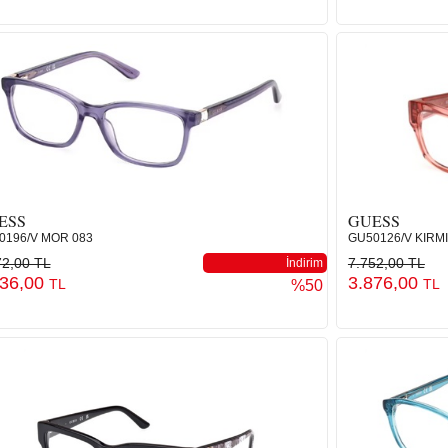
ESS
GUESS
0196/V MOR 083
GU50126/V KIRMI
72,00 TL
7.752,00 TL
İndirim
436,00
3.876,00
TL
TL
%50