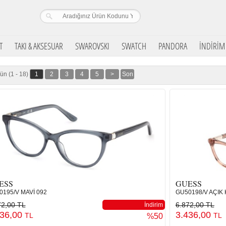
T
TAKI & AKSESUAR
SWAROVSKI
SWATCH
PANDORA
İNDİRİM
ün (1 - 18)
1
2
3
4
5
>
Son
ESS
GUESS
195/V MAVİ 092
GU50198/V AÇIK
72,00 TL
6.872,00 TL
İndirim
436,00
3.436,00
TL
TL
%50