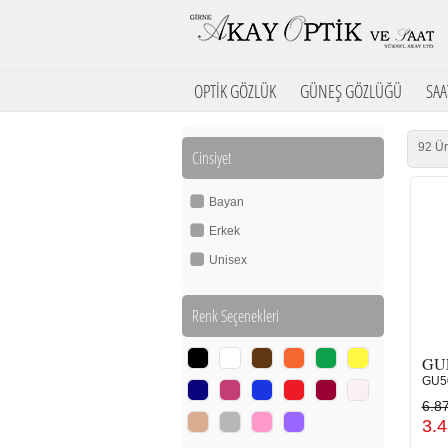
OPTİK GÖZLÜK
GÜNEŞ GÖZLÜĞÜ
SAA
92 Ür
Cinsiyet
Bayan
Erkek
Unisex
Renk Seçenekleri
GU
GU50
6.8
3.