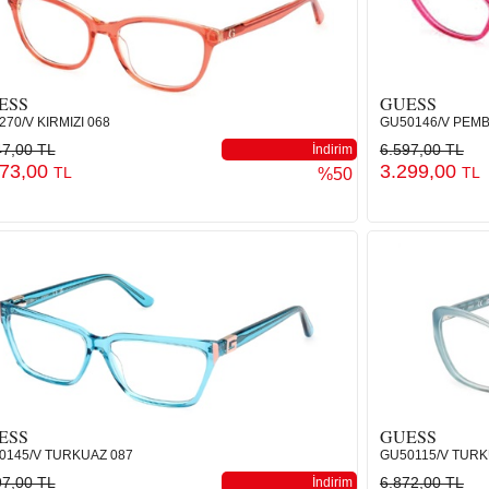
ESS
GUESS
70/V KIRMIZI 068
GU50146/V PEMB
47,00 TL
6.597,00 TL
İndirim
573,00
3.299,00
TL
TL
%50
ESS
GUESS
0145/V TURKUAZ 087
GU50115/V TURK
97,00 TL
6.872,00 TL
İndirim