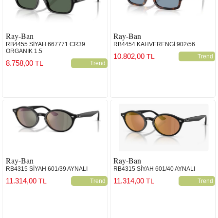
Ray-Ban
Ray-Ban
RB4455 SİYAH 667771 CR39
RB4454 KAHVERENGİ 902/56
ORGANİK 1.5
10.802,00
TL
Trend
8.758,00
TL
Trend
Ray-Ban
Ray-Ban
RB4315 SİYAH 601/39 AYNALI
RB4315 SİYAH 601/40 AYNALI
11.314,00
11.314,00
TL
TL
Trend
Trend