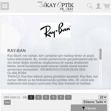
RAY-BAN
Ray-Ban®, her zaman, tüm zamanlar için markayı temiz ve güçlü
tutma bilincindedir. Bu, sürekli yenilenmenin gerçekleşebileceği bir
dizi temel değer etrafında oluşturulmuş bir marka stratejisidir.
Marka, kendi kurallarına sadık kalarak sürekli olarak kendini
yenilemeyi deneyebilir... EN MODAYA UYGUN OLAN SEN
OLABİLİRSİN!
TARİHÇE Ray-Ban kitlesel güneş gözlükleri tasarladı. Ray-Ban, her
zaman stilinde ya da fonksiyonunda yenilikçi oldu. 20. yüzyıl pop
kültürünün tüm başrol oyuncuları Ray Ban kullandı ve markayı
sevdi. Bu rekabet açısından, başka hiç bir markanın asla
ulaşamayacağı bir avantajdır.
ZAMANIN ÖTESİNDE Ray-Ban stili 30 yıl önce de bugünkü gibi
656 Ürün (1 - 18)
modaydı, 20 yıl sonra da moda olacak. Stillerinin temeli olan
1
2
3
4
5
>
Sadelik, saflık gibi özellikleri gerekliliği gözlüğün ötesinde tasarım
Son
anlamında kilometretaşı olmasını sağlar.
OTANTİK Ray-Ban'ın konusu her zaman gözlükler ve sadece
Filtrele