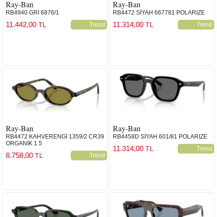
Ray-Ban
Ray-Ban
RB4940 GRİ 6876/1
RB4472 SİYAH 667781 POLARIZE
11.442,00
11.314,00
TL
TL
Trend
Trend
Ray-Ban
Ray-Ban
RB4472 KAHVERENGİ 1359/2 CR39
RB4458D SİYAH 601/81 POLARIZE
ORGANİK 1.5
11.314,00
TL
Trend
8.758,00
TL
Trend