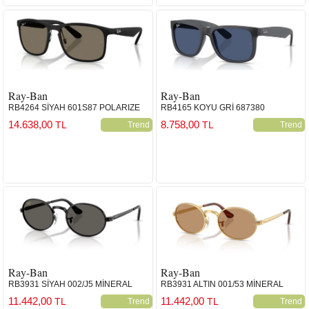
Ray-Ban
Ray-Ban
RB4264 SİYAH 601S87 POLARIZE
RB4165 KOYU GRİ 687380
14.638,00
8.758,00
TL
TL
Trend
Trend
Ray-Ban
Ray-Ban
RB3931 SİYAH 002/J5 MİNERAL
RB3931 ALTIN 001/53 MİNERAL
11.442,00
11.442,00
TL
TL
Trend
Trend