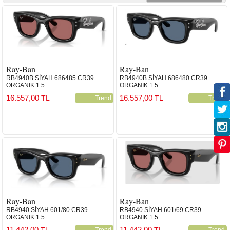
gözlükler oldu. Kendi tarihi boyunca marka, her zaman kendi
ruhuna sadık kaldı. Gerçek olan Ray-Ban, başka herşey taklit.
İKONOKLASTİK ASALET Ray-Ban, başınabuyruk ve asiler
tarafından her zaman sevilmiştir. En havalı ve sıradışı kişiliklerin
bazıları ve ünlüler, marka ile özel bir ilişki kurmaktan hoşlanırlar.
CESUR Cesaret, markanın DNA 'sıdır. Pilotlar, generaller, gezginler,
motorsiklet sürücüleri ve türlü rock'çılar markayı kullandılar ve cesur
ruhlarını kattılar.
KALİTE FONKSİYONU Ray-Ban, %100 UV koruma sağlayan, ayna
kaplama ve kuvvetli renkleri ile öncülük etmiş bir markadır. Ray-
Ray-Ban
Ray-Ban
Ban'ın asla ödün vermeyen çerçeve ve cam kalitesi tüm tüketicileri
RB4940B SİYAH 686485 CR39
RB4940B SİYAH 686480 CR39
tarafından tanınmıştır.
ORGANİK 1.5
ORGANİK 1.5
Ray-Ban Güneş gözlüğü modellerine Kıbrıs yetkili bayisi Girne Akay
16.557,00
16.557,00
TL
TL
Trend
Trend
Optik ve Saat garanti ve güvencesiyle satın alabilirsiniz.
Ray-Ban
Ray-Ban
RB4940 SİYAH 601/80 CR39
RB4940 SİYAH 601/69 CR39
ORGANİK 1.5
ORGANİK 1.5
11.442,00
11.442,00
TL
TL
Trend
Trend