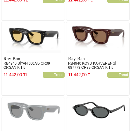
Ray-Ban
Ray-Ban
RB4940 SİYAH 601/85 CR39
RB4940 KOYU KAHVERENGİ
ORGANİK 1.5
687773 CR39 ORGANİK 1.5
11.442,00
11.442,00
TL
TL
Trend
Trend