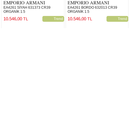
EMPORIO ARMANI
EMPORIO ARMANI
EA4261 SİYAH 631373 CR39
EA4261 BORDO 632013 CR39
ORGANİK 1.5
ORGANİK 1.5
10.546,00
10.546,00
TL
TL
Trend
Trend
EMPORIO ARMANI
EMPORIO ARMANI
EA4260 MAVİ 63172V POLARIZE
EA4260 KAHVERENGİ 631373 CR39
ORGANİK 1.5
12.784,00
TL
Trend
10.546,00
TL
Trend