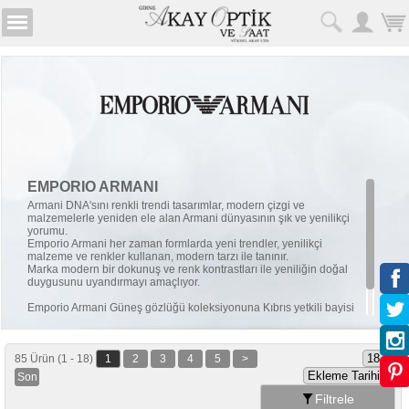
EMPORIO ARMANI
Armani DNA'sını renkli trendi tasarımlar, modern çizgi ve
malzemelerle yeniden ele alan Armani dünyasının şık ve yenilikçi
yorumu.
Emporio Armani her zaman formlarda yeni trendler, yenilikçi
malzeme ve renkler kullanan, modern tarzı ile tanınır.
Marka modern bir dokunuş ve renk kontrastları ile yeniliğin doğal
duygusunu uyandırmayı amaçlıyor.
Emporio Armani Güneş gözlüğü koleksiyonuna Kıbrıs yetkili bayisi
Girne Akay Optik garantisi ve güvencesiyle satın alabilirsiniz.
85 Ürün (1 - 18)
1
2
3
4
5
>
Son
Filtrele