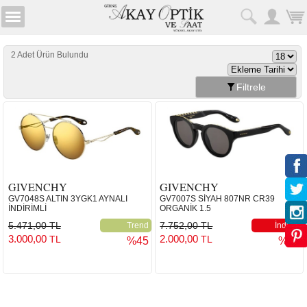
2 Adet Ürün Bulundu
Filtrele
GIVENCHY
GIVENCHY
GV7048S ALTIN 3YGK1 AYNALI
GV7007S SİYAH 807NR CR39
İNDİRİMLİ
ORGANİK 1.5
5.471,00 TL
7.752,00 TL
Trend
İndirim
3.000,00
2.000,00
TL
TL
%45
%74