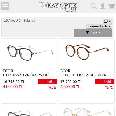
16 Adet Ürün Bulundu
Filtrele
DIOR
DIOR
DIOR DISAPPEAR O4 SİYAH 003
DIOR LINE 1 KAHVERENGİ 086
16.713,00 TL
17.702,00 TL
İndirim
İndirim
4.000,00
4.500,00
TL
TL
%76
%75