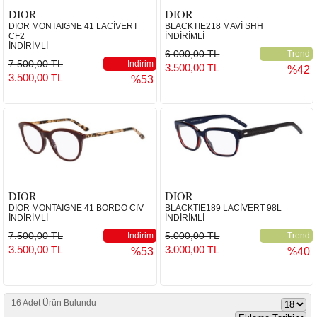
DIOR
DIOR
DIOR MONTAIGNE 41 LACİVERT
BLACKTIE218 MAVİ SHH
CF2
İNDİRİMLİ
İNDİRİMLİ
6.000,00 TL
Trend
7.500,00 TL
İndirim
3.500,00
TL
%42
3.500,00
TL
%53
DIOR
DIOR
DIOR MONTAIGNE 41 BORDO CIV
BLACKTIE189 LACİVERT 98L
İNDİRİMLİ
İNDİRİMLİ
7.500,00 TL
5.000,00 TL
İndirim
Trend
3.500,00
3.000,00
TL
TL
%53
%40
16 Adet Ürün Bulundu