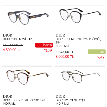
DIOR
DIOR
DIOR CD3F MAVİ PJP
DIOR ESSENCE20 SİYAH/GÜMÜŞ
284
14.514,00 TL
İndirim
İNDİRİMLİ
4.500,00
TL
%69
5.643,00 TL
Trend
3.000,00
TL
%47
DIOR
DIOR
DIOR ESSENCE20 BORDO E28
DIOR0225 YEŞİL 2QU
İNDİRİMLİ
İNDİRİMLİ