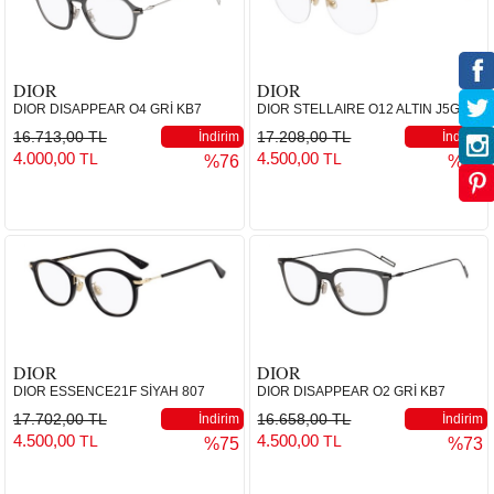
DIOR
DIOR
DIOR DISAPPEAR O4 GRİ KB7
DIOR STELLAIRE O12 ALTIN J5G
16.713,00 TL
17.208,00 TL
İndirim
İndirim
4.000,00
4.500,00
TL
TL
%76
%74
DIOR
DIOR
DIOR ESSENCE21F SİYAH 807
DIOR DISAPPEAR O2 GRİ KB7
17.702,00 TL
16.658,00 TL
İndirim
İndirim
4.500,00
4.500,00
TL
TL
%75
%73