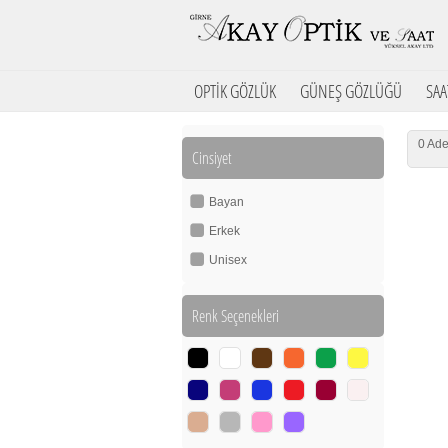
OPTİK GÖZLÜK
GÜNEŞ GÖZLÜĞÜ
SAA
0 Ade
Cinsiyet
Bayan
Erkek
Unisex
Renk Seçenekleri