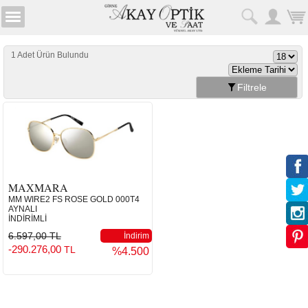
1 Adet Ürün Bulundu
Filtrele
MAXMARA
MM WIRE2 FS ROSE GOLD 000T4
AYNALI
İNDİRİMLİ
6.597,00 TL
İndirim
-290.276,00
TL
%4.500