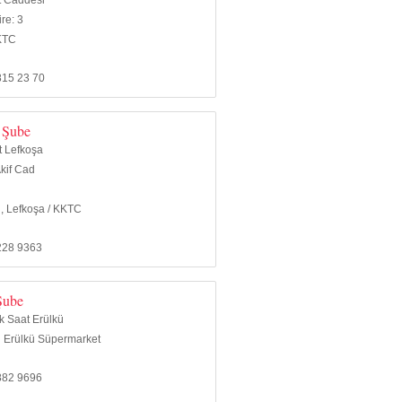
t Caddesi
re: 3
KTC
815 23 70
 Şube
t Lefkoşa
kif Cad
, Lefkoşa / KKTC
228 9363
Şube
k Saat Erülkü
 Erülkü Süpermarket
882 9696