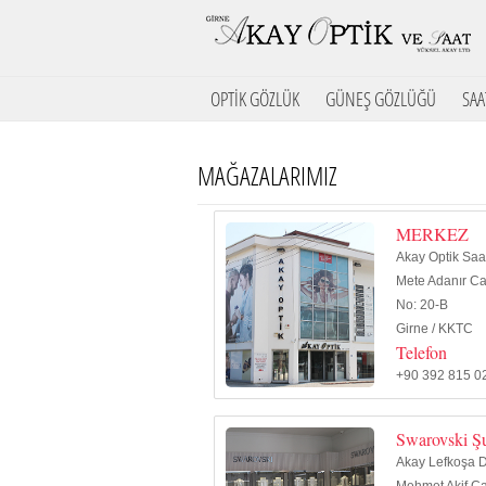
OPTİK GÖZLÜK
GÜNEŞ GÖZLÜĞÜ
SAA
MAĞAZALARIMIZ
MERKEZ
Akay Optik Saa
Mete Adanır C
No: 20-B
Girne / KKTC
Telefon
+90 392 815 0
Swarovski Ş
Akay Lefkoşa 