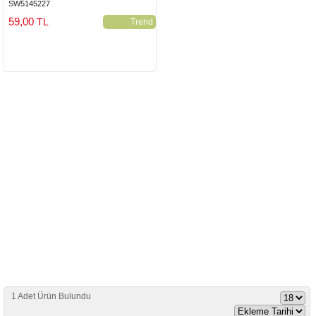
SW5145227
59,00
TL
Trend
1 Adet Ürün Bulundu