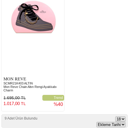
MON REVE
SCMR21K403 ALTIN
Mon Reve Chain Altın Rengi Ayakkabı
Charm
1.695,00 TL
Trend
1.017,00
TL
%40
9 Adet Ürün Bulundu