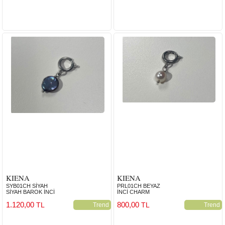
KIENA
KIENA
SYB01CH SİYAH
PRL01CH BEYAZ
SİYAH BAROK İNCİ
İNCİ CHARM
1.120,00
800,00
TL
TL
Trend
Trend