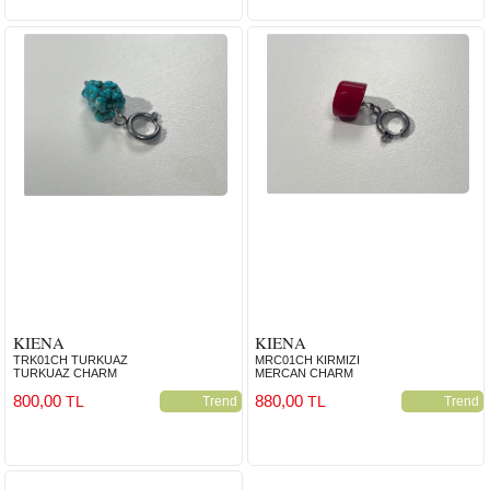
KIENA
KIENA
TRK01CH TURKUAZ
MRC01CH KIRMIZI
TURKUAZ CHARM
MERCAN CHARM
800,00
880,00
TL
TL
Trend
Trend